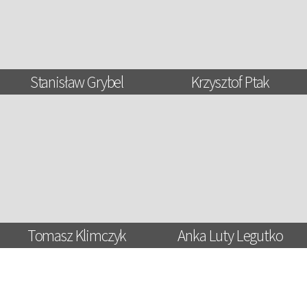
Stanisław Grybel
Krzysztof Ptak
Tomasz Klimczyk
Anka Luty Legutko