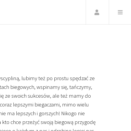
Zaloguj
dyscypliną, lubimy też po prostu spędzać ze
rtach biegowych, wspinamy się, tańczymy,
się ze swoich sukcesów, ale też mamy do
 coraz lepszymi biegaczami, mimo wielu
ie ma lepszych i gorszych! Nikogo nie
 a kto chce przeżyć swoją biegową przygodę
 nieco o każdym z nas i odrobinę lepiej nas