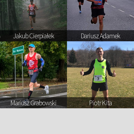
Jakub Cierpiałek
Dariusz Adamek
Mariusz Grabowski
Piotr Kita