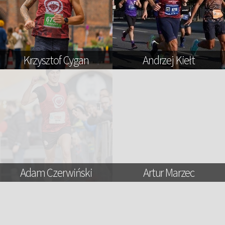
Krzysztof Cygan
Andrzej Kiełt
Adam Czerwiński
Artur Marzec