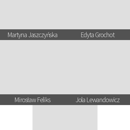
Martyna Jaszczyńska
Edyta Grochot
Mirosław Feliks
Jola Lewandowicz