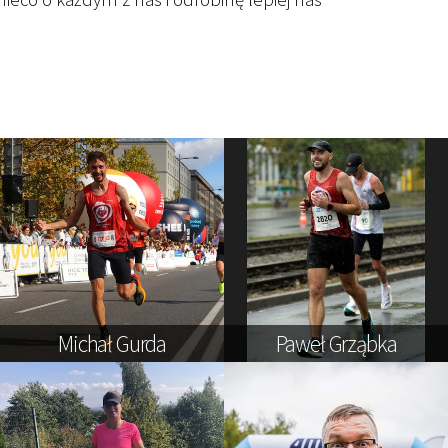
Michał Gurda
Paweł Grząbka