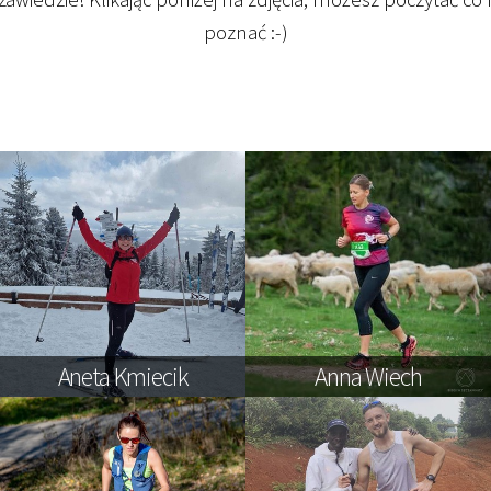
poznać :-)
Aneta Kmiecik
Anna Wiech