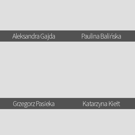
Aleksandra Gajda
Paulina Balińska
Grzegorz Pasieka
Katarzyna Kiełt