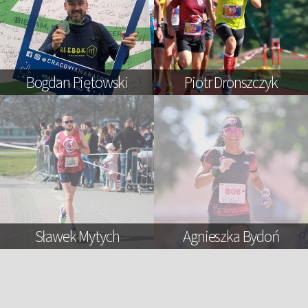
Bogdan Piętowski
Piotr Dronszczyk
Sławek Mytych
Agnieszka Bydoń