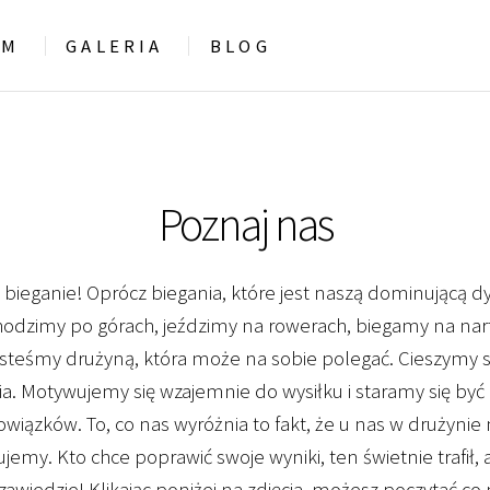
AM
GALERIA
BLOG
Poznaj nas
 - bieganie! Oprócz biegania, które jest naszą dominującą 
chodzimy po górach, jeździmy na rowerach, biegamy na na
jesteśmy drużyną, która może na sobie polegać. Cieszymy 
a. Motywujemy się wzajemnie do wysiłku i staramy się być
iązków. To, co nas wyróżnia to fakt, że u nas w drużynie n
jemy. Kto chce poprawić swoje wyniki, ten świetnie trafił,
e zawiedzie! Klikając poniżej na zdjęcia, możesz poczytać co