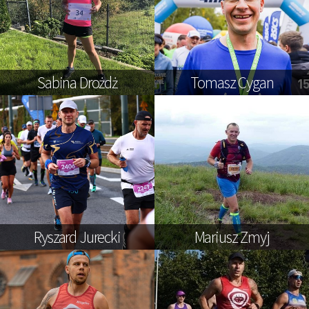
Sabina Drożdż
Tomasz Cygan
Ryszard Jurecki
Mariusz Zmyj