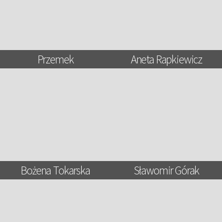
Przemek
Aneta Rapkiewicz
Bożena Tokarska
Sławomir Górak