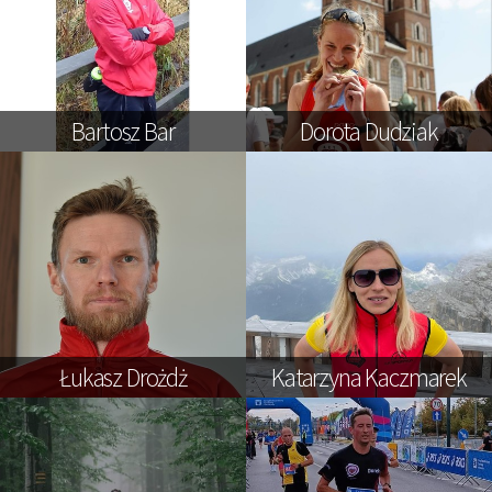
Bartosz Bar
Dorota Dudziak
Łukasz Drożdż
Katarzyna Kaczmarek