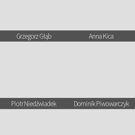
Grzegorz Głąb
Anna Kica
Piotr Niedźwiadek
Dominik Piwowarczyk