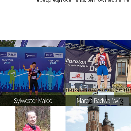
Sylwester Malec
Marcin Radwański