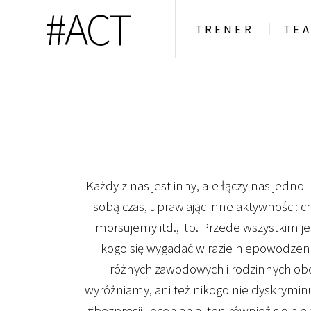
#ACT
TRENER
TE
Każdy z nas jest inny, ale łączy nas jedno
sobą czas, uprawiając inne aktywności: 
morsujemy itd., itp. Przede wszystkim 
kogo się wygadać w razie niepowodzeni
różnych zawodowych i rodzinnych obow
wyróżniamy, ani też nikogo nie dyskryminu
#bezpresji i oceniania, ten również się ni