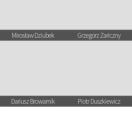
Mirosław Dziubek
Grzegorz Zariczny
Dariusz Browarnik
Piotr Duszkiewicz